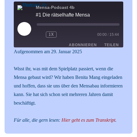
Mensa-Podcast 4b
#1 Die rätselhafte Mensa
PLAY
1X
00:00
/
15:44
EPISODE
ABONNIEREN
TEILEN
Aufgenommen am 29. Januar 2025
TEILEN
RSS FEED
Wisst ihr, was mit dem Spielplatz passiert, wenn die
LINK
Mensa gebaut wird? Wir haben Benita Mang eingeladen
und hoffen, dass sie uns über den Mensabau informieren
EMBED
kann. Sie hat sich schon seit mehreren Jahren damit
beschäftigt.
Für alle, die gern lesen:
Hier geht es zum Transkript
.