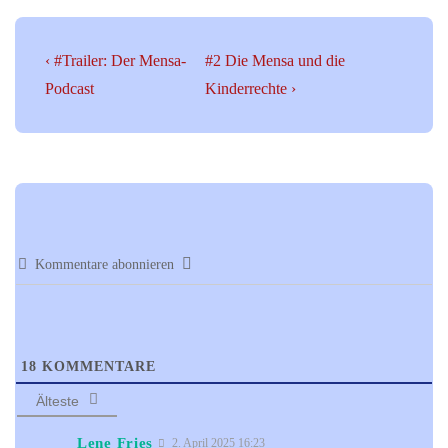
Beitragsnavigation
Vorheriger
Nächster
‹ #Trailer: Der Mensa-
#2 Die Mensa und die
Beitrag
Beitrag
Podcast
Kinderrechte ›
ist
ist
Kommentare abonnieren
18
KOMMENTARE
Älteste
Lene Fries
2. April 2025 16:23